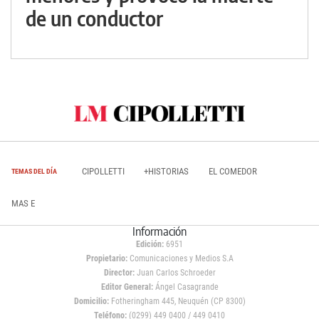
de un conductor
CIPOLLETTI
+HISTORIAS
EL COMEDOR
TEMAS DEL DÍA
MAS E
Información
Edición:
6951
Propietario:
Comunicaciones y Medios S.A
Director:
Juan Carlos Schroeder
Editor General:
Ángel Casagrande
Domicilio:
Fotheringham 445, Neuquén (CP 8300)
Teléfono:
(0299) 449 0400 / 449 0410