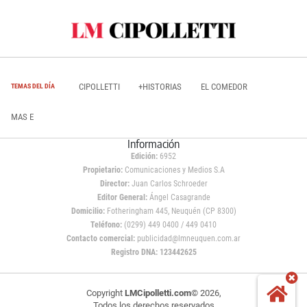
CIPOLLETTI
+HISTORIAS
EL COMEDOR
TEMAS DEL DÍA
MAS E
Información
Edición:
6952
Propietario:
Comunicaciones y Medios S.A
Director:
Juan Carlos Schroeder
Editor General:
Ángel Casagrande
Domicilio:
Fotheringham 445, Neuquén (CP 8300)
Teléfono:
(0299) 449 0400 / 449 0410
Contacto comercial:
publicidad@lmneuquen.com.ar
Registro DNA: 123442625
Copyright
LMCipolletti.com
© 2026,
Todos los derechos reservados