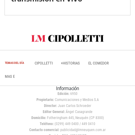
CIPOLLETTI
+HISTORIAS
EL COMEDOR
TEMAS DEL DÍA
MAS E
Información
Edición:
6950
Propietario:
Comunicaciones y Medios S.A
Director:
Juan Carlos Schroeder
Editor General:
Ángel Casagrande
Domicilio:
Fotheringham 445, Neuquén (CP 8300)
Teléfono:
(0299) 449 0400 / 449 0410
Contacto comercial:
publicidad@lmneuquen.com.ar