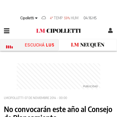
Cipolletti
TEMP
HUM
04:16 HS
4°
59%
ESCUCHÁ
LU5
LMCIPOLLETTI
07 DE NOVIEMBRE 2014 - 00:00
No convocarán este año al Consejo