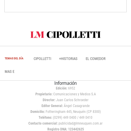
CIPOLLETTI
+HISTORIAS
EL COMEDOR
TEMAS DEL DÍA
MAS E
Información
Edición:
6952
Propietario:
Comunicaciones y Medios S.A
Director:
Juan Carlos Schroeder
Editor General:
Ángel Casagrande
Domicilio:
Fotheringham 445, Neuquén (CP 8300)
Teléfono:
(0299) 449 0400 / 449 0410
Contacto comercial:
publicidad@lmneuquen.com.ar
Registro DNA: 123442625