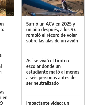
on
Sufrió un ACV en 2025 y
o:
un año después, a los 97,
rompió el récord de volar
sobre las alas de un avión
a
Así se vivió el tiroteo
l
escolar donde un
n
estudiante mató al menos
a seis personas antes de
ser neutralizado
das
a en
29
Impactante video: un