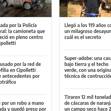
ada por la Policía
Llegó a los 119 años c
ral: la camioneta que
un milagroso desayun
eció en pleno centro
cuál es el secreto
polletti
Super-adobe: una cas
cusado por la red de
bajo tierra y el techo
ilia en Cipolletti
verde, con una origina
e antecedentes por
técnica de contrucció
otráfico
Tiraron 12 mil tonela
 por un robo a mano
de cáscaras de naranj
da y quedó preso por
un campo seco hace 