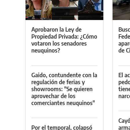
Aprobaron la Ley de
Busc
Propiedad Privada: ¿Cómo
Fede
votaron los senadores
apar
neuquinos?
de Ci
Gaido, contundente con la
El a
regulación de ferias y
pedof
showrooms: "Se quieren
tien
aprovechar de los
narc
comerciantes neuquinos"
Cayó
Por el temporal, colapsó
arma