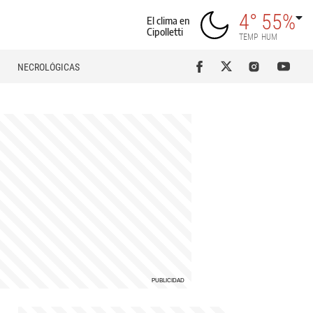
4°
55%
El clima en
Cipolletti
TEMP
HUM
NECROLÓGICAS