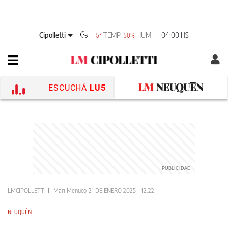
Cipolletti
TEMP
HUM
04:00 HS
5°
50%
ESCUCHÁ
LU5
LMCIPOLLETTI
Mari Menuco
21 DE ENERO 2025 - 12:22
NEUQUÉN