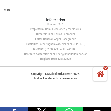
MAS E
Información
Edición:
6951
Propietario:
Comunicaciones y Medios S.A
Director:
Juan Carlos Schroeder
Editor General:
Ángel Casagrande
Domicilio:
Fotheringham 445, Neuquén (CP 8300)
Teléfono:
(0299) 449 0400 / 449 0410
Contacto comercial:
publicidad@lmneuquen.com.ar
Registro DNA: 123442625
Copyright
LMCipolletti.com
© 2026,
Todos los derechos reservados