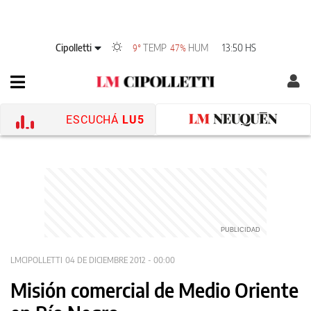
Cipolletti
TEMP
HUM
13:50 HS
9°
47%
ESCUCHÁ
LU5
LMCIPOLLETTI
04 DE DICIEMBRE 2012 - 00:00
Misión comercial de Medio Oriente