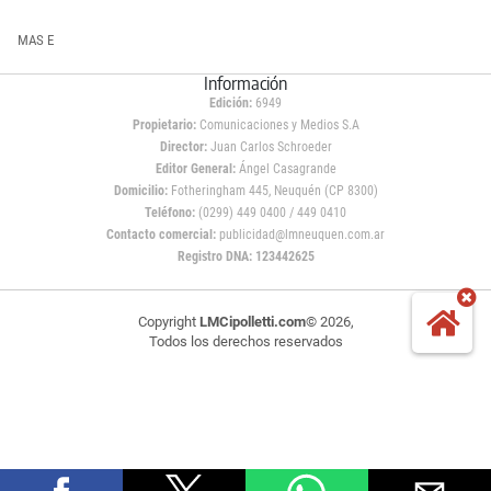
MAS E
Información
Edición:
6949
Propietario:
Comunicaciones y Medios S.A
Director:
Juan Carlos Schroeder
Editor General:
Ángel Casagrande
Domicilio:
Fotheringham 445, Neuquén (CP 8300)
Teléfono:
(0299) 449 0400 / 449 0410
Contacto comercial:
publicidad@lmneuquen.com.ar
Registro DNA: 123442625
Copyright
LMCipolletti.com
© 2026,
Todos los derechos reservados