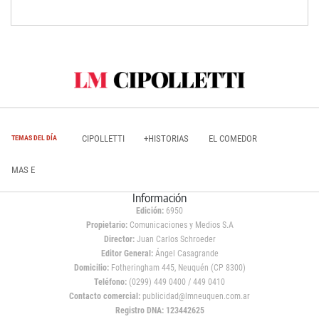
CIPOLLETTI
+HISTORIAS
EL COMEDOR
TEMAS DEL DÍA
MAS E
Información
Edición:
6950
Propietario:
Comunicaciones y Medios S.A
Director:
Juan Carlos Schroeder
Editor General:
Ángel Casagrande
Domicilio:
Fotheringham 445, Neuquén (CP 8300)
Teléfono:
(0299) 449 0400 / 449 0410
Contacto comercial:
publicidad@lmneuquen.com.ar
Registro DNA: 123442625