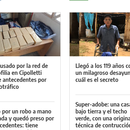
cusado por la red de
Llegó a los 119 años c
ilia en Cipolletti
un milagroso desayun
e antecedentes por
cuál es el secreto
otráfico
Super-adobe: una cas
 por un robo a mano
bajo tierra y el techo
da y quedó preso por
verde, con una origina
cedentes: tiene
técnica de contrucció