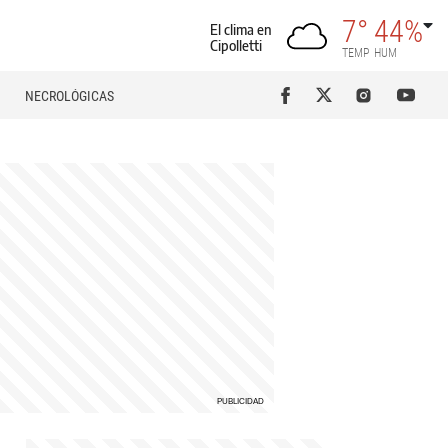
7°
44%
El clima en
Cipolletti
TEMP
HUM
NECROLÓGICAS