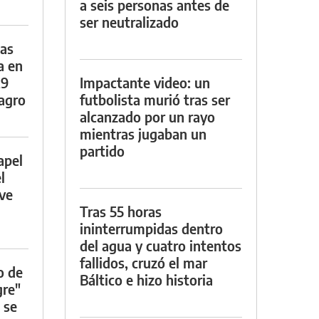
a seis personas antes de
ser neutralizado
das
a en
29
Impactante video: un
lagro
futbolista murió tras ser
alcanzado por un rayo
mientras jugaban un
partido
apel
l
rve
Tras 55 horas
ininterrumpidas dentro
del agua y cuatro intentos
fallidos, cruzó el mar
o de
Báltico e hizo historia
gre"
 se