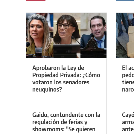
Aprobaron la Ley de
El a
Propiedad Privada: ¿Cómo
pedof
votaron los senadores
tien
neuquinos?
narc
Gaido, contundente con la
Cayó
regulación de ferias y
arma
showrooms: "Se quieren
ante