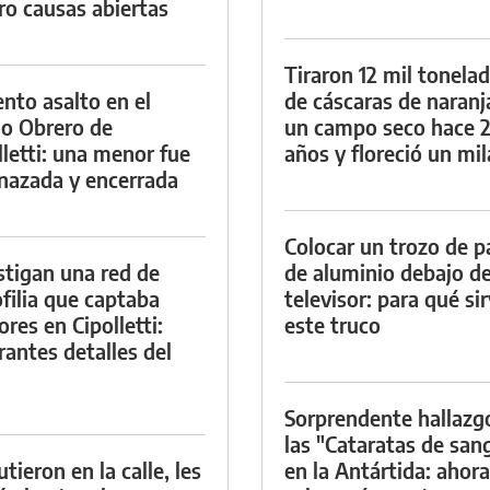
ro causas abiertas
Tiraron 12 mil tonela
ento asalto en el
de cáscaras de naranj
io Obrero de
un campo seco hace 
lletti: una menor fue
años y floreció un mi
azada y encerrada
Colocar un trozo de p
stigan una red de
de aluminio debajo de
filia que captaba
televisor: para qué si
res en Cipolletti:
este truco
rantes detalles del
Sorprendente hallazg
las "Cataratas de san
tieron en la calle, les
en la Antártida: ahora