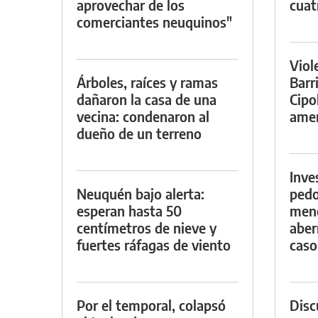
aprovechar de los
cuat
comerciantes neuquinos"
Viol
Árboles, raíces y ramas
Barr
dañaron la casa de una
Cipo
vecina: condenaron al
amen
dueño de un terreno
Inve
Neuquén bajo alerta:
pedo
esperan hasta 50
meno
centímetros de nieve y
aber
fuertes ráfagas de viento
caso
Por el temporal, colapsó
Discu