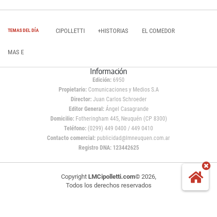
CIPOLLETTI
+HISTORIAS
EL COMEDOR
TEMAS DEL DÍA
MAS E
Información
Edición:
6950
Propietario:
Comunicaciones y Medios S.A
Director:
Juan Carlos Schroeder
Editor General:
Ángel Casagrande
Domicilio:
Fotheringham 445, Neuquén (CP 8300)
Teléfono:
(0299) 449 0400 / 449 0410
Contacto comercial:
publicidad@lmneuquen.com.ar
Registro DNA: 123442625
Copyright
LMCipolletti.com
© 2026,
Todos los derechos reservados