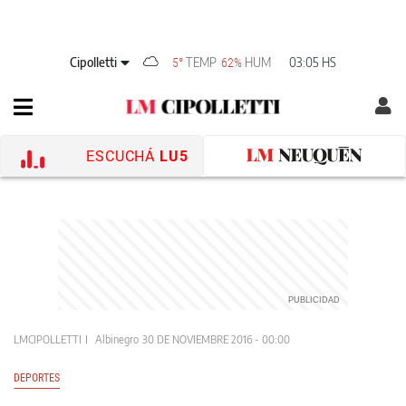
Cipolletti
TEMP
HUM
03:05 HS
5°
62%
ESCUCHÁ
LU5
LMCIPOLLETTI
Albinegro
30 DE NOVIEMBRE 2016 - 00:00
DEPORTES