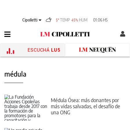
Cipolletti
TEMP
HUM
01:06 HS
5°
45%
ESCUCHÁ
LU5
médula
Médula Ósea: más donantes por
más vidas salvadas, el desafío de
una ONG