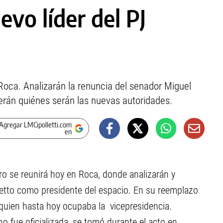
evo líder del PJ
 Roca. Analizarán la renuncia del senador Miguel
lverán quiénes serán las nuevas autoridades.
Agregar LMCipolletti.com
en
gro se reunirá hoy en Roca, donde analizarán y
hetto como presidente del espacio. En su reemplazo
 quien hasta hoy ocupaba la vicepresidencia.
no fue oficializada, se tomó durante el acto en