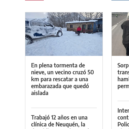
En plena tormenta de
Sorp
nieve, un vecino cruzó 50
tran
km para rescatar a una
hamb
embarazada que quedó
perm
aislada
Inte
Trabajó 12 años en una
cont
clínica de Neuquén, la
Poli