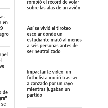
rompió el récord de volar
sobre las alas de un avión
das
a en
29
Así se vivió el tiroteo
lagro
escolar donde un
estudiante mató al menos
a seis personas antes de
ser neutralizado
apel
l
rve
Impactante video: un
futbolista murió tras ser
alcanzado por un rayo
mientras jugaban un
o de
partido
gre"
 se