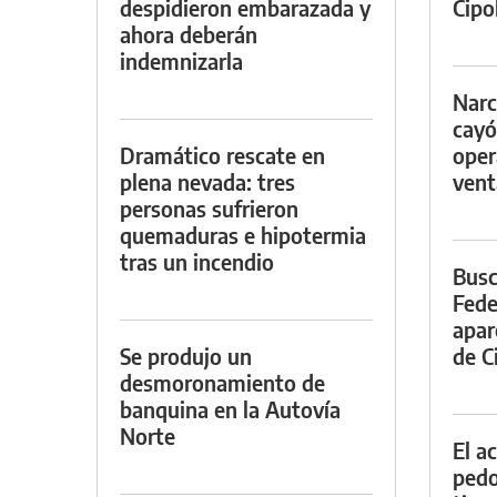
despidieron embarazada y
Cipol
ahora deberán
indemnizarla
Narc
cayó
Dramático rescate en
oper
plena nevada: tres
vent
personas sufrieron
quemaduras e hipotermia
tras un incendio
Busc
Fede
apar
Se produjo un
de Ci
desmoronamiento de
banquina en la Autovía
Norte
El a
pedof