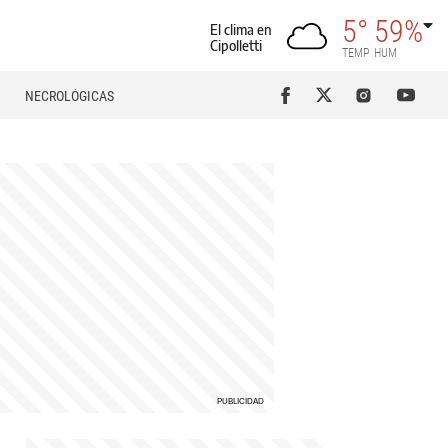
5°
59%
El clima en
Cipolletti
TEMP
HUM
NECROLÓGICAS