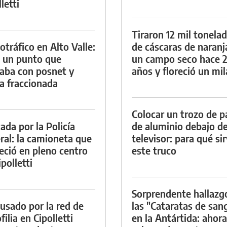
letti
Tiraron 12 mil tonela
otráfico en Alto Valle:
de cáscaras de naranj
 un punto que
un campo seco hace 
aba con posnet y
años y floreció un mi
a fraccionada
Colocar un trozo de p
ada por la Policía
de aluminio debajo de
ral: la camioneta que
televisor: para qué si
eció en pleno centro
este truco
polletti
Sorprendente hallazg
cusado por la red de
las "Cataratas de san
ilia en Cipolletti
en la Antártida: ahora