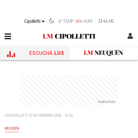
Cipolletti
TEMP
HUM
23:45 HS
6°
58%
ESCUCHÁ
LU5
LMCIPOLLETTI
27 DE FEBRERO 2018 - 13:30
NEUQUÉN