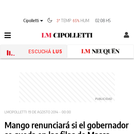
Cipolletti
TEMP
HUM
02:08 HS
3°
65%
ESCUCHÁ
LU5
LMCIPOLLETTI
19 DE AGOSTO 2014 - 00:00
Mango renunciará si el gobernador