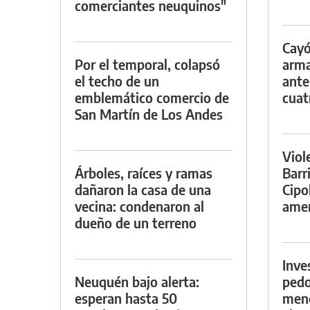
comerciantes neuquinos"
Cayó
Por el temporal, colapsó
arma
el techo de un
ante
emblemático comercio de
cuat
San Martín de Los Andes
Viol
Árboles, raíces y ramas
Barr
dañaron la casa de una
Cipo
vecina: condenaron al
amen
dueño de un terreno
Inve
Neuquén bajo alerta:
pedo
esperan hasta 50
meno