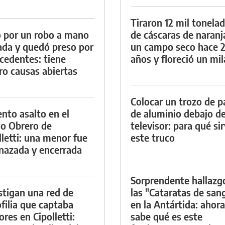
Tiraron 12 mil tonela
 por un robo a mano
de cáscaras de naranj
da y quedó preso por
un campo seco hace 
cedentes: tiene
años y floreció un mi
ro causas abiertas
Colocar un trozo de p
ento asalto en el
de aluminio debajo de
io Obrero de
televisor: para qué si
lletti: una menor fue
este truco
azada y encerrada
Sorprendente hallazg
stigan una red de
las "Cataratas de san
filia que captaba
en la Antártida: ahora
res en Cipolletti:
sabe qué es este