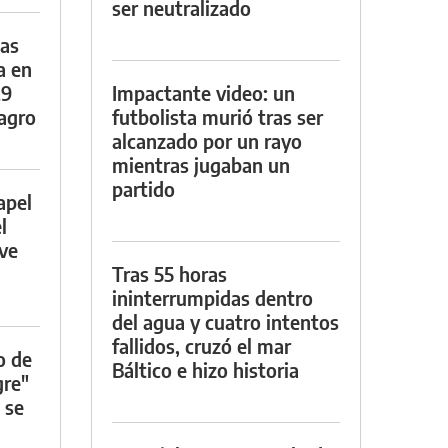
ser neutralizado
das
a en
29
Impactante video: un
lagro
futbolista murió tras ser
alcanzado por un rayo
mientras jugaban un
partido
apel
l
rve
Tras 55 horas
ininterrumpidas dentro
del agua y cuatro intentos
fallidos, cruzó el mar
o de
Báltico e hizo historia
gre"
 se