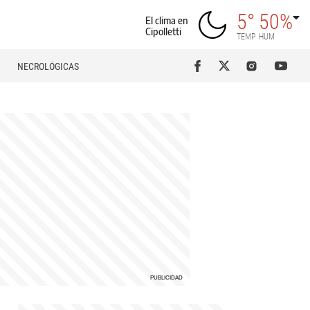
5°
50%
El clima en
Cipolletti
TEMP
HUM
NECROLÓGICAS