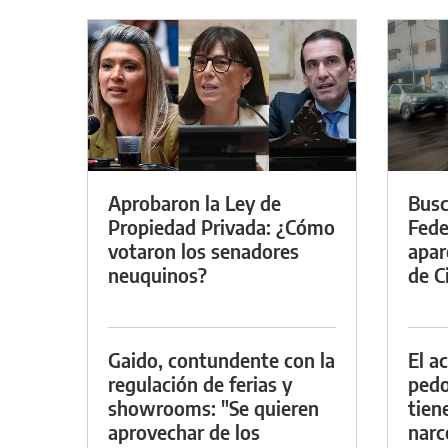
Aprobaron la Ley de
Busc
Propiedad Privada: ¿Cómo
Fede
votaron los senadores
apar
neuquinos?
de Ci
Gaido, contundente con la
El a
regulación de ferias y
pedof
showrooms: "Se quieren
tien
aprovechar de los
narc