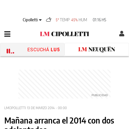
Cipolletti
TEMP
HUM
01:16 HS
5°
45%
ESCUCHÁ
LU5
LMCIPOLLETTI
13 DE MARZO 2014 - 00:00
Mañana arranca el 2014 con dos