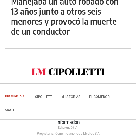
Manejaba un auto robado con
13 años junto a otros seis
menores y provocó la muerte
de un conductor
CIPOLLETTI
+HISTORIAS
EL COMEDOR
TEMAS DEL DÍA
MAS E
Información
Edición:
6951
Propietario:
Comunicaciones y Medios S.A