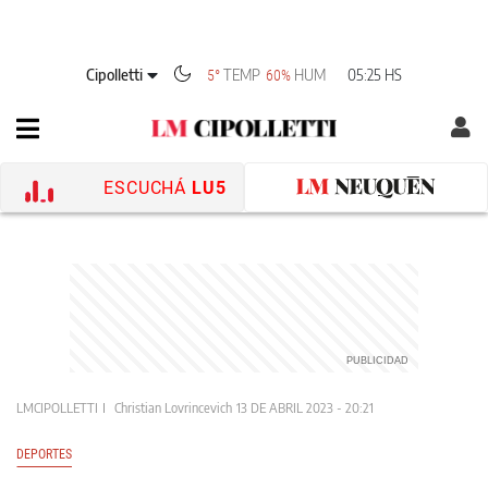
Cipolletti
TEMP
HUM
05:25 HS
5°
60%
ESCUCHÁ
LU5
LMCIPOLLETTI
Christian Lovrincevich
13 DE ABRIL 2023 - 20:21
DEPORTES