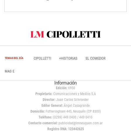
CIPOLLETTI
+HISTORIAS
EL COMEDOR
TEMAS DEL DÍA
MAS E
Información
Edición:
6950
Propietario:
Comunicaciones y Medios S.A
Director:
Juan Carlos Schroeder
Editor General:
Ángel Casagrande
Domicilio:
Fotheringham 445, Neuquén (CP 8300)
Teléfono:
(0299) 449 0400 / 449 0410
Contacto comercial:
publicidad@lmneuquen.com.ar
Registro DNA: 123442625