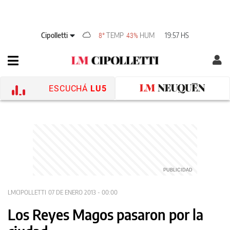
Cipolletti
TEMP
HUM
19:57 HS
8°
43%
ESCUCHÁ
LU5
LMCIPOLLETTI
07 DE ENERO 2013 - 00:00
Los Reyes Magos pasaron por la