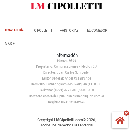
CIPOLLETTI
+HISTORIAS
EL COMEDOR
TEMAS DEL DÍA
MAS E
Información
Edición:
6952
Propietario:
Comunicaciones y Medios S.A
Director:
Juan Carlos Schroeder
Editor General:
Ángel Casagrande
Domicilio:
Fotheringham 445, Neuquén (CP 8300)
Teléfono:
(0299) 449 0400 / 449 0410
Contacto comercial:
publicidad@lmneuquen.com.ar
Registro DNA: 123442625
Copyright
LMCipolletti.com
© 2026,
Todos los derechos reservados