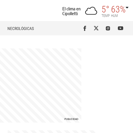
5°
63%
El clima en
Cipolletti
TEMP
HUM
NECROLÓGICAS