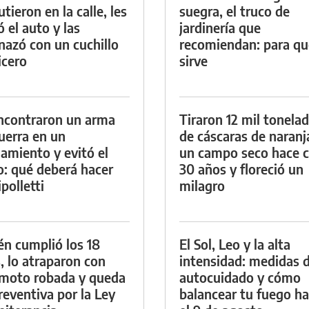
tieron en la calle, les
suegra, el truco de
ó el auto y las
jardinería que
azó con un cuchillo
recomiendan: para qu
icero
sirve
ncontraron un arma
Tiraron 12 mil tonela
uerra en un
de cáscaras de naranj
namiento y evitó el
un campo seco hace c
io: qué deberá hacer
30 años y floreció un
polletti
milagro
én cumplió los 18
El Sol, Leo y la alta
, lo atraparon con
intensidad: medidas 
moto robada y queda
autocuidado y cómo
reventiva por la Ley
balancear tu fuego h