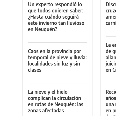
Un experto respondió lo
Discu
que todos quieren saber:
cruz
¿Hasta cuándo seguirá
amen
este invierno tan lluvioso
carn
en Neuquén?
Le e
Caos en la provincia por
de g
temporal de nieve y lluvia:
alla
localidades sin luz y sin
juic
clases
en Ci
La nieve y el hielo
Reci
complican la circulación
años
en rutas de Neuquén: las
una 
zonas afectadas
en p