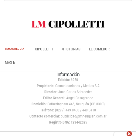
CIPOLLETTI
+HISTORIAS
EL COMEDOR
TEMAS DEL DÍA
MAS E
Información
Edición:
6950
Propietario:
Comunicaciones y Medios S.A
Director:
Juan Carlos Schroeder
Editor General:
Ángel Casagrande
Domicilio:
Fotheringham 445, Neuquén (CP 8300)
Teléfono:
(0299) 449 0400 / 449 0410
Contacto comercial:
publicidad@lmneuquen.com.ar
Registro DNA: 123442625