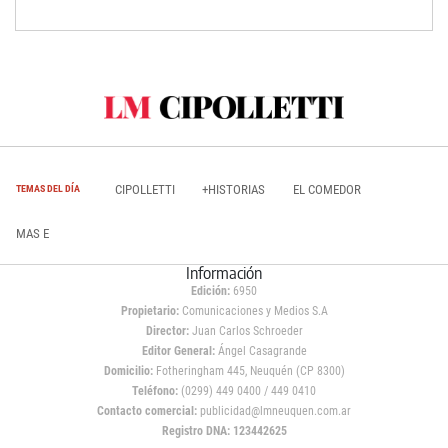
CIPOLLETTI
+HISTORIAS
EL COMEDOR
TEMAS DEL DÍA
MAS E
Información
Edición:
6950
Propietario:
Comunicaciones y Medios S.A
Director:
Juan Carlos Schroeder
Editor General:
Ángel Casagrande
Domicilio:
Fotheringham 445, Neuquén (CP 8300)
Teléfono:
(0299) 449 0400 / 449 0410
Contacto comercial:
publicidad@lmneuquen.com.ar
Registro DNA: 123442625