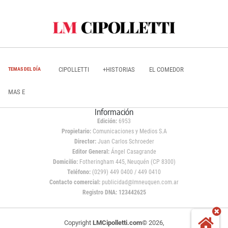
CIPOLLETTI
+HISTORIAS
EL COMEDOR
TEMAS DEL DÍA
MAS E
Información
Edición:
6953
Propietario:
Comunicaciones y Medios S.A
Director:
Juan Carlos Schroeder
Editor General:
Ángel Casagrande
Domicilio:
Fotheringham 445, Neuquén (CP 8300)
Teléfono:
(0299) 449 0400 / 449 0410
Contacto comercial:
publicidad@lmneuquen.com.ar
Registro DNA: 123442625
Copyright
LMCipolletti.com
© 2026,