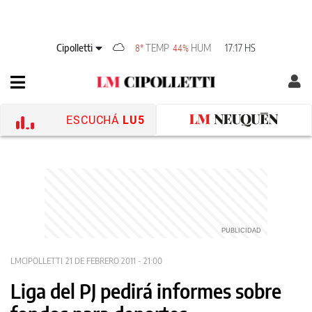
Cipolletti
TEMP
HUM
17:17 HS
8°
44%
ESCUCHÁ
LU5
LMCIPOLLETTI
21 DE FEBRERO 2011 - 21:00
Liga del PJ pedirá informes sobre