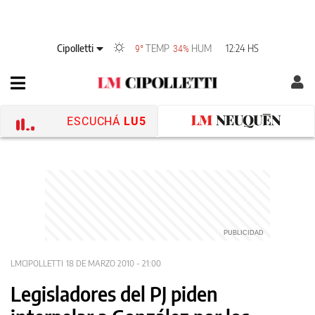
Cipolletti
TEMP
HUM
12:24 HS
9°
34%
ESCUCHÁ
LU5
LMCIPOLLETTI
18 DE MARZO 2010 - 21:00
Legisladores del PJ piden