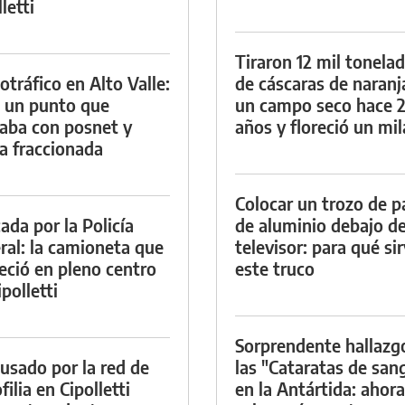
letti
Tiraron 12 mil tonela
otráfico en Alto Valle:
de cáscaras de naranj
 un punto que
un campo seco hace 
aba con posnet y
años y floreció un mi
a fraccionada
Colocar un trozo de p
ada por la Policía
de aluminio debajo de
ral: la camioneta que
televisor: para qué si
eció en pleno centro
este truco
polletti
Sorprendente hallazg
cusado por la red de
las "Cataratas de san
ilia en Cipolletti
en la Antártida: ahora