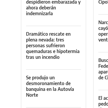
despidieron embarazada y
Cipol
ahora deberán
indemnizarla
Narc
cayó
Dramático rescate en
oper
plena nevada: tres
vent
personas sufrieron
quemaduras e hipotermia
tras un incendio
Busc
Fede
apar
Se produjo un
de Ci
desmoronamiento de
banquina en la Autovía
Norte
El a
pedof