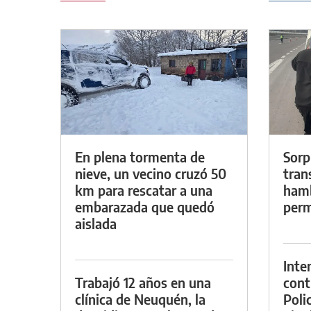
En plena tormenta de
Sorp
nieve, un vecino cruzó 50
tran
km para rescatar a una
hamb
embarazada que quedó
perm
aislada
Inte
Trabajó 12 años en una
cont
clínica de Neuquén, la
Poli