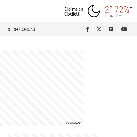
2°
72%
El clima en
Cipolletti
TEMP
HUM
NECROLÓGICAS