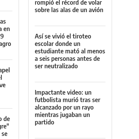
rompió el récord de volar
sobre las alas de un avión
das
a en
29
Así se vivió el tiroteo
lagro
escolar donde un
estudiante mató al menos
a seis personas antes de
ser neutralizado
apel
l
rve
Impactante video: un
futbolista murió tras ser
alcanzado por un rayo
mientras jugaban un
o de
partido
gre"
 se