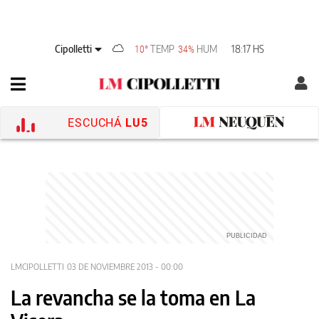
Cipolletti
TEMP
HUM
18:17 HS
10°
34%
ESCUCHÁ
LU5
LMCIPOLLETTI
03 DE NOVIEMBRE 2013 - 00:00
La revancha se la toma en La