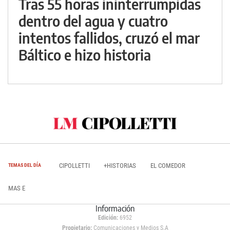
Tras 55 horas ininterrumpidas
dentro del agua y cuatro
intentos fallidos, cruzó el mar
Báltico e hizo historia
CIPOLLETTI
+HISTORIAS
EL COMEDOR
TEMAS DEL DÍA
MAS E
Información
Edición:
6952
Propietario:
Comunicaciones y Medios S.A