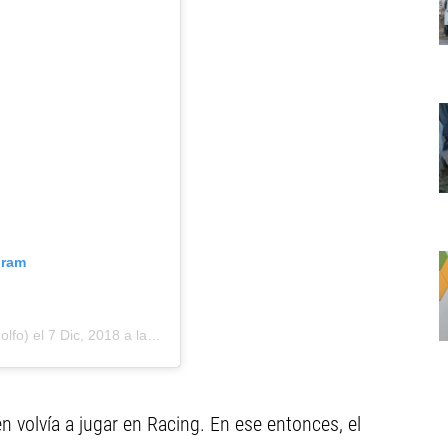
gram
lfo) el
7 Dic, 2018 a las 5:04 PST
n volvía a jugar en Racing. En ese entonces, el