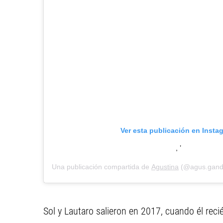
Ver esta publicación en Insta
, ’
Una publicación compartida de
Agustina
(@agus.gando
Sol y Lautaro salieron en 2017, cuando él recié