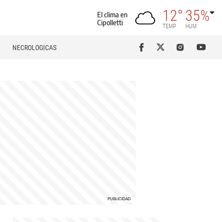
12°
35%
El clima en
Cipolletti
TEMP
HUM
NECROLÓGICAS