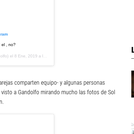
gram
 el , no?
lfo) el
8 Ene, 2019 a las 1:13 PST
rejas comparten equipo- y algunas personas
visto a Gandolfo mirando mucho las fotos de Sol
n.