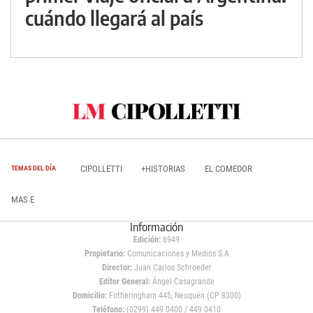
cuándo llegará al país
CIPOLLETTI
+HISTORIAS
EL COMEDOR
TEMAS DEL DÍA
MAS E
Información
Edición:
6949
Propietario:
Comunicaciones y Medios S.A
Director:
Juan Carlos Schroeder
Editor General:
Ángel Casagrande
Domicilio:
Fotheringham 445, Neuquén (CP 8300)
Teléfono:
(0299) 449 0400 / 449 0410