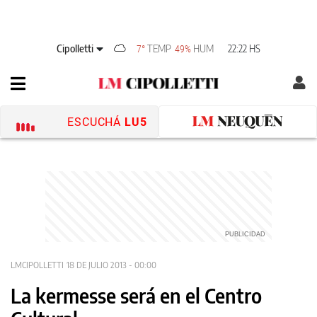
Cipolletti
TEMP
HUM
22:22 HS
7°
49%
ESCUCHÁ
LU5
LMCIPOLLETTI
18 DE JULIO 2013 - 00:00
La kermesse será en el Centro