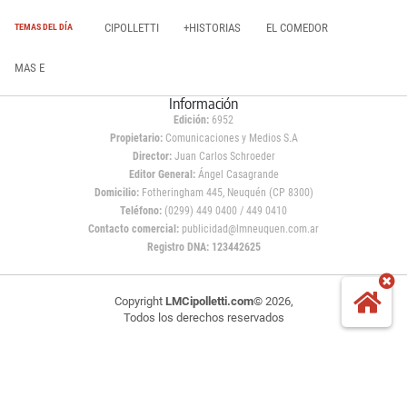
CIPOLLETTI
+HISTORIAS
EL COMEDOR
TEMAS DEL DÍA
MAS E
Información
Edición:
6952
Propietario:
Comunicaciones y Medios S.A
Director:
Juan Carlos Schroeder
Editor General:
Ángel Casagrande
Domicilio:
Fotheringham 445, Neuquén (CP 8300)
Teléfono:
(0299) 449 0400 / 449 0410
Contacto comercial:
publicidad@lmneuquen.com.ar
Registro DNA: 123442625
Copyright
LMCipolletti.com
© 2026,
Todos los derechos reservados