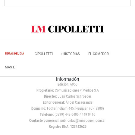
CIPOLLETTI
+HISTORIAS
EL COMEDOR
TEMAS DEL DÍA
MAS E
Información
Edición:
6950
Propietario:
Comunicaciones y Medios S.A
Director:
Juan Carlos Schroeder
Editor General:
Ángel Casagrande
Domicilio:
Fotheringham 445, Neuquén (CP 8300)
Teléfono:
(0299) 449 0400 / 449 0410
Contacto comercial:
publicidad@lmneuquen.com.ar
Registro DNA: 123442625