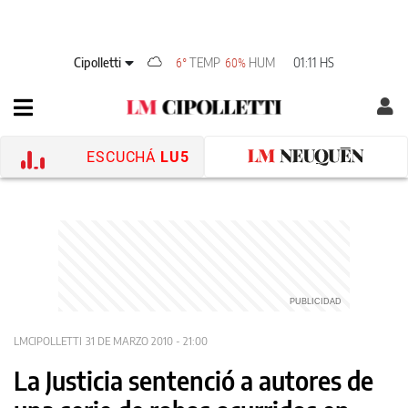
Cipolletti
TEMP
HUM
01:11 HS
6°
60%
ESCUCHÁ
LU5
LMCIPOLLETTI
31 DE MARZO 2010 - 21:00
La Justicia sentenció a autores de