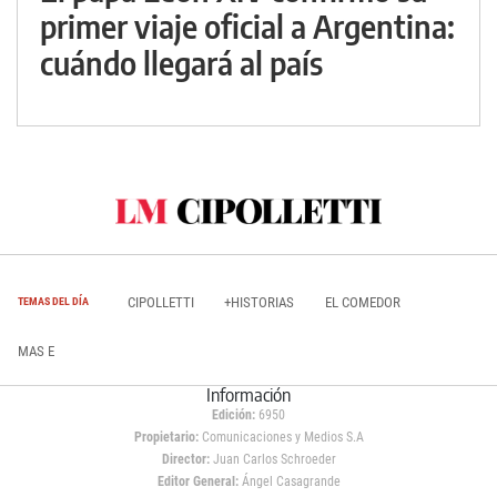
primer viaje oficial a Argentina:
cuándo llegará al país
CIPOLLETTI
+HISTORIAS
EL COMEDOR
TEMAS DEL DÍA
MAS E
Información
Edición:
6950
Propietario:
Comunicaciones y Medios S.A
Director:
Juan Carlos Schroeder
Editor General:
Ángel Casagrande