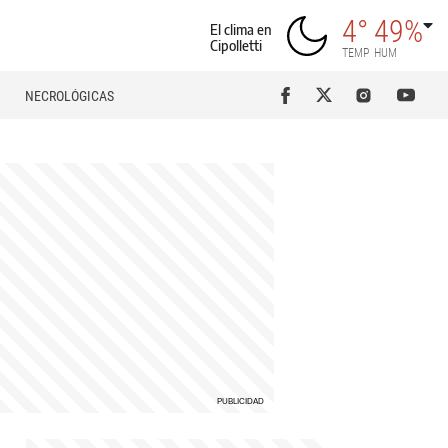
4°
49%
El clima en
Cipolletti
TEMP
HUM
NECROLÓGICAS