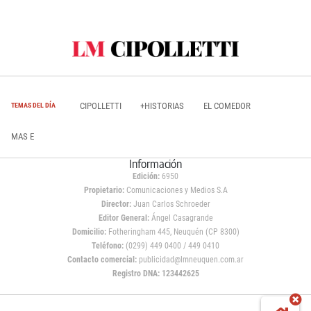
CIPOLLETTI
+HISTORIAS
EL COMEDOR
TEMAS DEL DÍA
MAS E
Información
Edición:
6950
Propietario:
Comunicaciones y Medios S.A
Director:
Juan Carlos Schroeder
Editor General:
Ángel Casagrande
Domicilio:
Fotheringham 445, Neuquén (CP 8300)
Teléfono:
(0299) 449 0400 / 449 0410
Contacto comercial:
publicidad@lmneuquen.com.ar
Registro DNA: 123442625