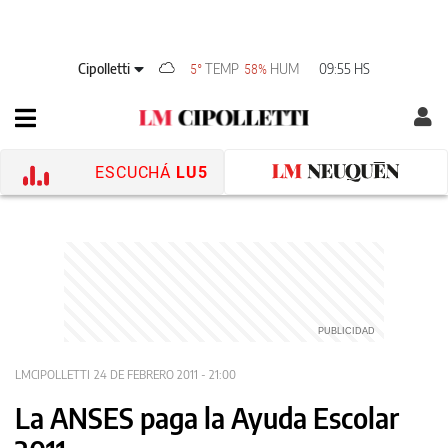
Cipolletti
TEMP
HUM
09:55 HS
5°
58%
ESCUCHÁ
LU5
LMCIPOLLETTI
24 DE FEBRERO 2011 - 21:00
La ANSES paga la Ayuda Escolar