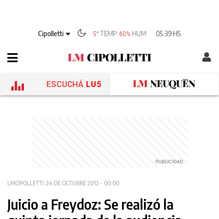
Cipolletti
TEMP
HUM
05:39 HS
5°
60%
ESCUCHÁ
LU5
LMCIPOLLETTI
24 DE OCTUBRE 2012 - 00:00
Juicio a Freydoz: Se realizó la