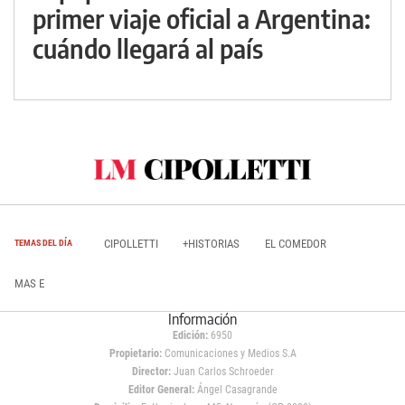
primer viaje oficial a Argentina:
cuándo llegará al país
CIPOLLETTI
+HISTORIAS
EL COMEDOR
TEMAS DEL DÍA
MAS E
Información
Edición:
6950
Propietario:
Comunicaciones y Medios S.A
Director:
Juan Carlos Schroeder
Editor General:
Ángel Casagrande