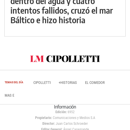
dentro del agua y cuatro
intentos fallidos, cruzó el mar
Báltico e hizo historia
CIPOLLETTI
+HISTORIAS
EL COMEDOR
TEMAS DEL DÍA
MAS E
Información
Edición:
6952
Propietario:
Comunicaciones y Medios S.A
Director:
Juan Carlos Schroeder
Editor General:
Ángel Casagrande