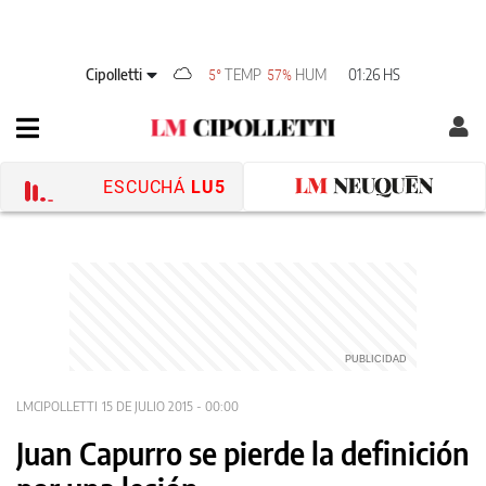
Cipolletti
TEMP
HUM
01:26 HS
5°
57%
ESCUCHÁ
LU5
LMCIPOLLETTI
15 DE JULIO 2015 - 00:00
Juan Capurro se pierde la definición