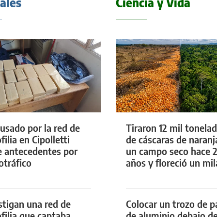
iales
Ciencia y Vida
cusado por la red de
Tiraron 12 mil tonela
ilia en Cipolletti
de cáscaras de naranj
e antecedentes por
un campo seco hace 
otráfico
años y floreció un mi
stigan una red de
Colocar un trozo de p
filia que captaba
de aluminio debajo de