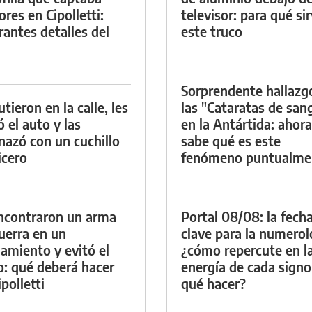
res en Cipolletti:
televisor: para qué si
rantes detalles del
este truco
Sorprendente hallazg
tieron en la calle, les
las "Cataratas de san
ó el auto y las
en la Antártida: ahora
azó con un cuchillo
sabe qué es este
icero
fenómeno puntualme
ncontraron un arma
Portal 08/08: la fech
uerra en un
clave para la numerol
namiento y evitó el
¿cómo repercute en l
io: qué deberá hacer
energía de cada signo
polletti
qué hacer?