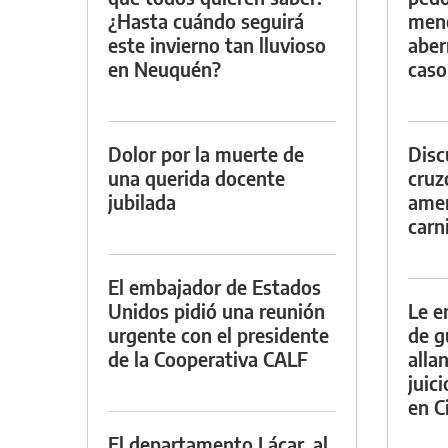
¿Hasta cuándo seguirá
meno
este invierno tan lluvioso
aber
en Neuquén?
caso
Dolor por la muerte de
Discu
una querida docente
cruz
jubilada
amen
carn
El embajador de Estados
Unidos pidió una reunión
Le e
urgente con el presidente
de g
de la Cooperativa CALF
alla
juic
en Ci
El departamento Lácar, al