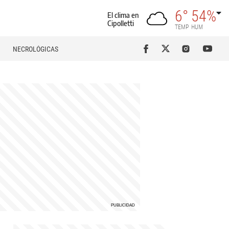
6°
54%
El clima en
Cipolletti
TEMP
HUM
NECROLÓGICAS