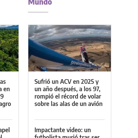
Mundo
das
Sufrió un ACV en 2025 y
a en
un año después, a los 97,
29
rompió el récord de volar
lagro
sobre las alas de un avión
apel
Impactante video: un
l
futbolista murió tras ser