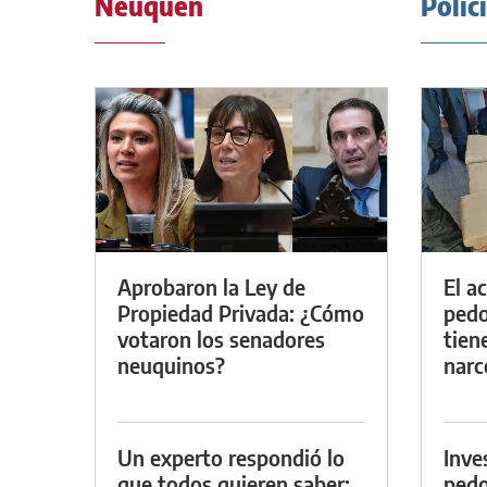
Neuquén
Polic
Aprobaron la Ley de
El a
Propiedad Privada: ¿Cómo
pedof
votaron los senadores
tien
neuquinos?
narc
Un experto respondió lo
Inve
que todos quieren saber:
pedo