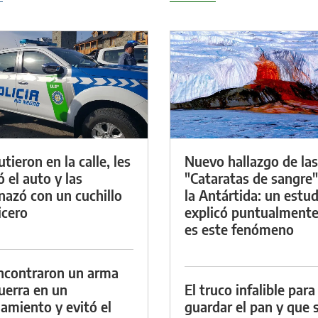
tieron en la calle, les
Nuevo hallazgo de las
ó el auto y las
"Cataratas de sangre"
azó con un cuchillo
la Antártida: un estud
icero
explicó puntualment
es este fenómeno
ncontraron un arma
uerra en un
El truco infalible para
namiento y evitó el
guardar el pan y que 