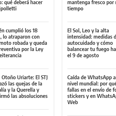
io: qué deberá hacer
mantenga fresco por
polletti
tiempo
én cumplió los 18
El Sol, Leo y la alta
, lo atraparon con
intensidad: medidas 
moto robada y queda
autocuidado y cómo
reventiva por la Ley
balancear tu fuego h
eiterancia
el 9 de agosto
 Otoño Uriarte: El STJ
Caída de WhatsApp a
azó las quejas de la
nivel mundial: por qu
lía y la Querella y
fallas en el envío de f
irmó las absoluciones
stickers y en Whats
Web