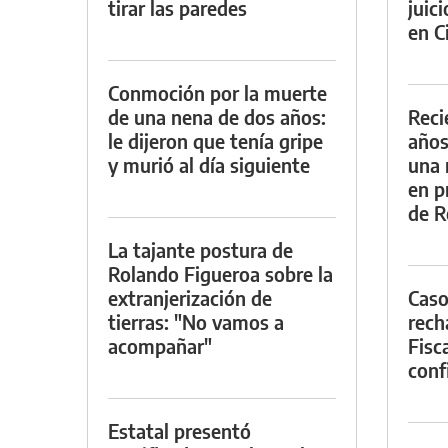
tirar las paredes
juic
en Ci
Conmoción por la muerte
de una nena de dos años:
Reci
le dijeron que tenía gripe
años
y murió al día siguiente
una 
en p
de R
La tajante postura de
Rolando Figueroa sobre la
extranjerización de
Caso
tierras: "No vamos a
rech
acompañar"
Fisca
conf
Estatal presentó