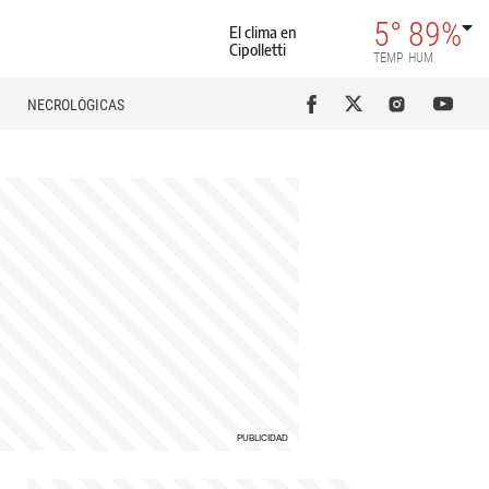
5°
89%
El clima en
Cipolletti
TEMP
HUM
NECROLÓGICAS