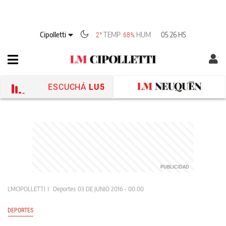
Cipolletti
TEMP
HUM
05:26 HS
2°
68%
ESCUCHÁ
LU5
LMCIPOLLETTI
Deportes
03 DE JUNIO 2016 - 00:00
DEPORTES