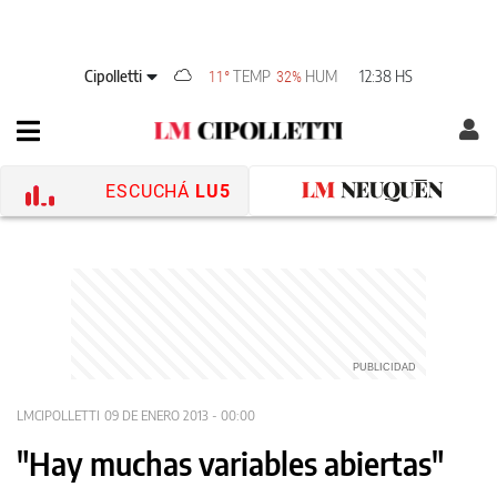
Cipolletti
TEMP
HUM
12:38 HS
11°
32%
ESCUCHÁ
LU5
LMCIPOLLETTI
09 DE ENERO 2013 - 00:00
"Hay muchas variables abiertas"