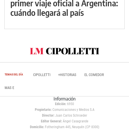
primer viaje oficial a Argentina:
cuándo llegará al país
CIPOLLETTI
+HISTORIAS
EL COMEDOR
TEMAS DEL DÍA
MAS E
Información
Edición:
6950
Propietario:
Comunicaciones y Medios S.A
Director:
Juan Carlos Schroeder
Editor General:
Ángel Casagrande
Domicilio:
Fotheringham 445, Neuquén (CP 8300)