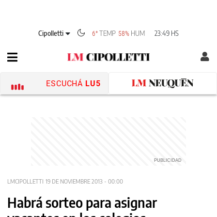
Cipolletti
TEMP
HUM
23:49 HS
6°
58%
ESCUCHÁ
LU5
LMCIPOLLETTI
19 DE NOVIEMBRE 2013 - 00:00
Habrá sorteo para asignar