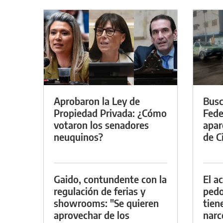
Aprobaron la Ley de
Busc
Propiedad Privada: ¿Cómo
Fede
votaron los senadores
apar
neuquinos?
de Ci
Gaido, contundente con la
El a
regulación de ferias y
pedof
showrooms: "Se quieren
tien
aprovechar de los
narc