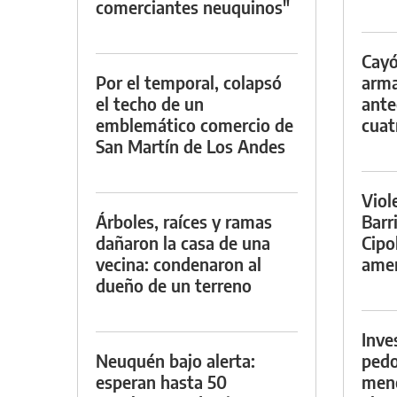
comerciantes neuquinos"
Cayó
Por el temporal, colapsó
arma
el techo de un
ante
emblemático comercio de
cuat
San Martín de Los Andes
Viol
Árboles, raíces y ramas
Barr
dañaron la casa de una
Cipo
vecina: condenaron al
amen
dueño de un terreno
Inve
Neuquén bajo alerta:
pedo
esperan hasta 50
meno