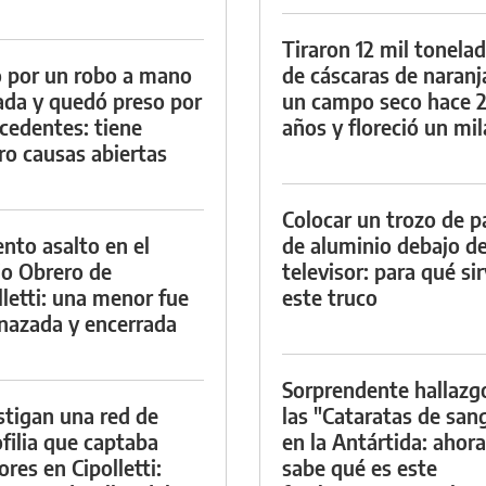
Tiraron 12 mil tonela
 por un robo a mano
de cáscaras de naranj
da y quedó preso por
un campo seco hace 
cedentes: tiene
años y floreció un mi
ro causas abiertas
Colocar un trozo de p
ento asalto en el
de aluminio debajo de
io Obrero de
televisor: para qué si
lletti: una menor fue
este truco
azada y encerrada
Sorprendente hallazg
stigan una red de
las "Cataratas de san
filia que captaba
en la Antártida: ahora
res en Cipolletti:
sabe qué es este