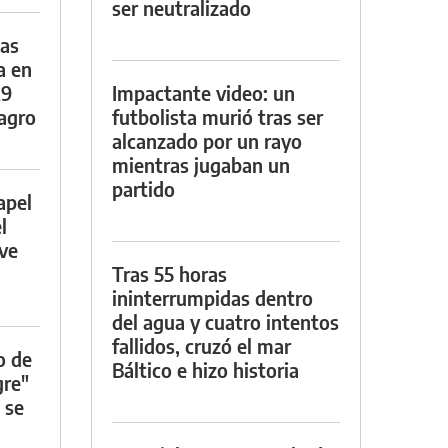
ser neutralizado
das
a en
29
Impactante video: un
lagro
futbolista murió tras ser
alcanzado por un rayo
mientras jugaban un
partido
apel
l
rve
Tras 55 horas
ininterrumpidas dentro
del agua y cuatro intentos
fallidos, cruzó el mar
o de
Báltico e hizo historia
gre"
 se