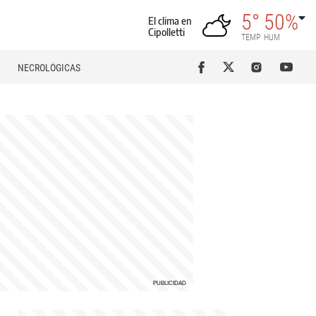
5°
50%
El clima en
Cipolletti
TEMP
HUM
NECROLÓGICAS