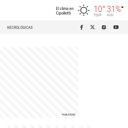
10°
31%
El clima en
Cipolletti
TEMP
HUM
NECROLÓGICAS