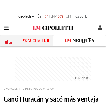
Cipolletti
TEMP
HUM
05:36 HS
5°
60%
ESCUCHÁ
LU5
LMCIPOLLETTI
17 DE MARZO 2010 - 21:00
Ganó Huracán y sacó más ventaja