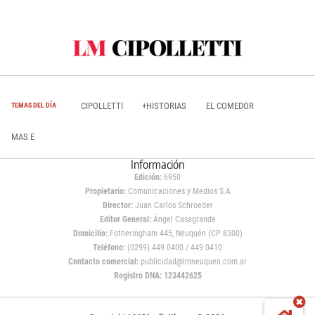
CIPOLLETTI
+HISTORIAS
EL COMEDOR
TEMAS DEL DÍA
MAS E
Información
Edición:
6950
Propietario:
Comunicaciones y Medios S.A
Director:
Juan Carlos Schroeder
Editor General:
Ángel Casagrande
Domicilio:
Fotheringham 445, Neuquén (CP 8300)
Teléfono:
(0299) 449 0400 / 449 0410
Contacto comercial:
publicidad@lmneuquen.com.ar
Registro DNA: 123442625