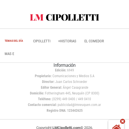
CIPOLLETTI
+HISTORIAS
EL COMEDOR
TEMAS DEL DÍA
MAS E
Información
Edición:
6949
Propietario:
Comunicaciones y Medios S.A
Director:
Juan Carlos Schroeder
Editor General:
Ángel Casagrande
Domicilio:
Fotheringham 445, Neuquén (CP 8300)
Teléfono:
(0299) 449 0400 / 449 0410
Contacto comercial:
publicidad@lmneuquen.com.ar
Registro DNA: 123442625
Copyright
LMCipolletti.com
© 2026,