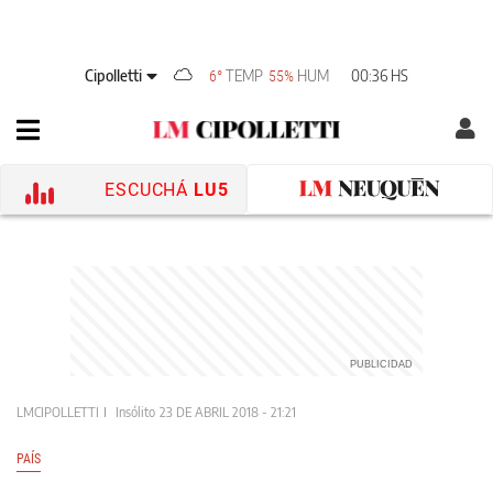
Cipolletti
TEMP
HUM
00:36 HS
6°
55%
ESCUCHÁ
LU5
LMCIPOLLETTI
Insólito
23 DE ABRIL 2018 - 21:21
PAÍS