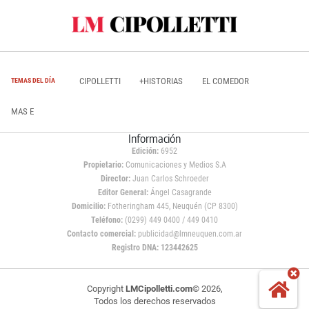
CIPOLLETTI
+HISTORIAS
EL COMEDOR
TEMAS DEL DÍA
MAS E
Información
Edición:
6952
Propietario:
Comunicaciones y Medios S.A
Director:
Juan Carlos Schroeder
Editor General:
Ángel Casagrande
Domicilio:
Fotheringham 445, Neuquén (CP 8300)
Teléfono:
(0299) 449 0400 / 449 0410
Contacto comercial:
publicidad@lmneuquen.com.ar
Registro DNA: 123442625
Copyright
LMCipolletti.com
© 2026,
Todos los derechos reservados