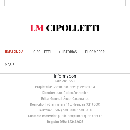
CIPOLLETTI
+HISTORIAS
EL COMEDOR
TEMAS DEL DÍA
MAS E
Información
Edición:
6950
Propietario:
Comunicaciones y Medios S.A
Director:
Juan Carlos Schroeder
Editor General:
Ángel Casagrande
Domicilio:
Fotheringham 445, Neuquén (CP 8300)
Teléfono:
(0299) 449 0400 / 449 0410
Contacto comercial:
publicidad@lmneuquen.com.ar
Registro DNA: 123442625