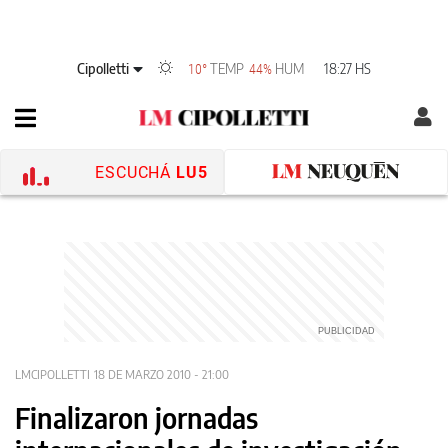
Cipolletti
TEMP
HUM
18:27 HS
10°
44%
ESCUCHÁ
LU5
LMCIPOLLETTI
18 DE MARZO 2010 - 21:00
Finalizaron jornadas