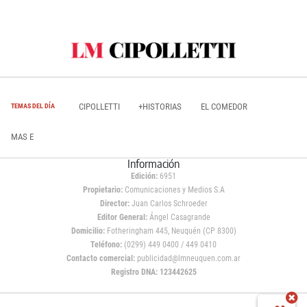
CIPOLLETTI
+HISTORIAS
EL COMEDOR
TEMAS DEL DÍA
MAS E
Información
Edición:
6951
Propietario:
Comunicaciones y Medios S.A
Director:
Juan Carlos Schroeder
Editor General:
Ángel Casagrande
Domicilio:
Fotheringham 445, Neuquén (CP 8300)
Teléfono:
(0299) 449 0400 / 449 0410
Contacto comercial:
publicidad@lmneuquen.com.ar
Registro DNA: 123442625