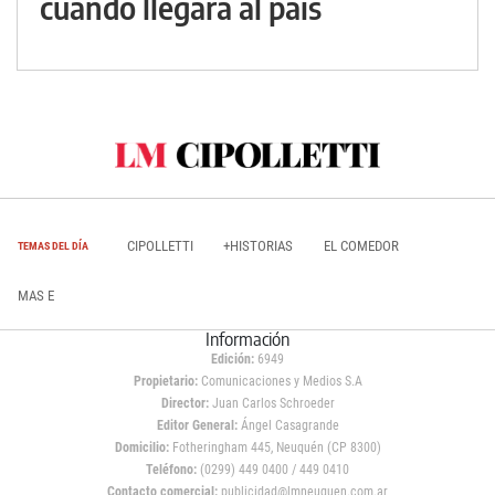
cuándo llegará al país
CIPOLLETTI
+HISTORIAS
EL COMEDOR
TEMAS DEL DÍA
MAS E
Información
Edición:
6949
Propietario:
Comunicaciones y Medios S.A
Director:
Juan Carlos Schroeder
Editor General:
Ángel Casagrande
Domicilio:
Fotheringham 445, Neuquén (CP 8300)
Teléfono:
(0299) 449 0400 / 449 0410
Contacto comercial:
publicidad@lmneuquen.com.ar