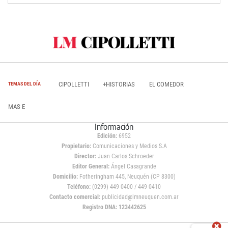
CIPOLLETTI
+HISTORIAS
EL COMEDOR
TEMAS DEL DÍA
MAS E
Información
Edición:
6952
Propietario:
Comunicaciones y Medios S.A
Director:
Juan Carlos Schroeder
Editor General:
Ángel Casagrande
Domicilio:
Fotheringham 445, Neuquén (CP 8300)
Teléfono:
(0299) 449 0400 / 449 0410
Contacto comercial:
publicidad@lmneuquen.com.ar
Registro DNA: 123442625