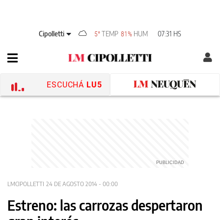
Cipolletti
TEMP
HUM
07:31 HS
5°
81%
ESCUCHÁ
LU5
LMCIPOLLETTI
24 DE AGOSTO 2014 - 00:00
Estreno: las carrozas despertaron